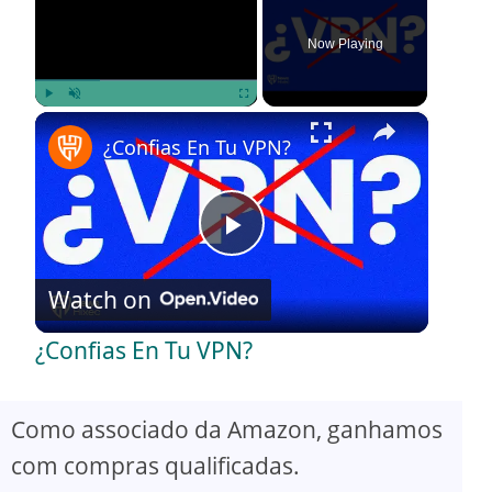
Now Playing
×
Play
Unmute
Fullscreen
¿Confias En Tu VPN?
P
Watch on
l
¿Confias En Tu VPN?
a
Como associado da Amazon, ganhamos
y
com compras qualificadas.