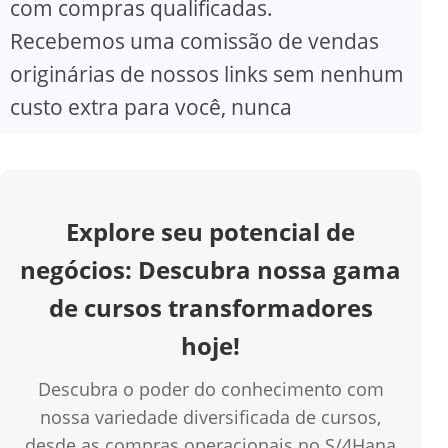
com compras qualificadas.
V
Recebemos uma comissão de vendas
originárias de nossos links sem nenhum
i
custo extra para você, nunca
d
e
Explore seu potencial de
o
negócios: Descubra nossa gama
de cursos transformadores
hoje!
Descubra o poder do conhecimento com
nossa variedade diversificada de cursos,
desde as compras operacionais no S/4Hana