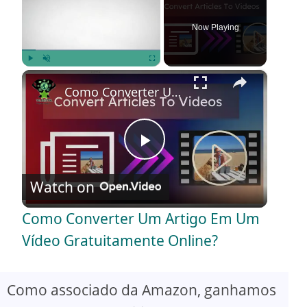
Now Playing
×
Play
Unmute
Fullscreen
Como Converter Um Artigo Em Um Vídeo Gratuitamente Online?
P
Watch on
l
Como Converter Um Artigo Em Um
a
Vídeo Gratuitamente Online?
y
Como associado da Amazon, ganhamos