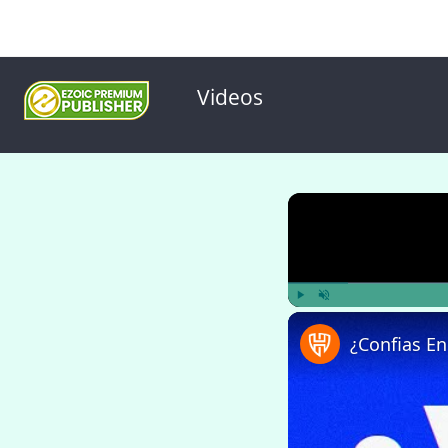
Videos
Play
Unmute
¿Confias E