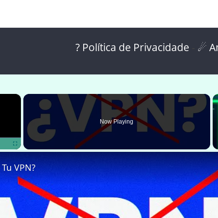
? Política de Privacidade
-
☄ A
×
Now Playing
Fullscreen
n Tu VPN?