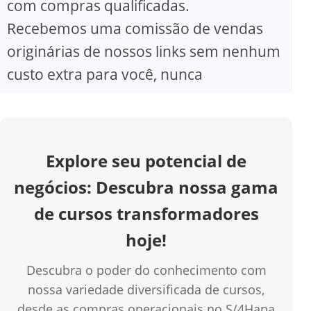
com compras qualificadas.
V
Recebemos uma comissão de vendas
originárias de nossos links sem nenhum
i
custo extra para você, nunca
d
e
Explore seu potencial de
o
negócios: Descubra nossa gama
de cursos transformadores
hoje!
Descubra o poder do conhecimento com
nossa variedade diversificada de cursos,
desde as compras operacionais no S/4Hana