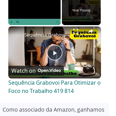
Now Playing
×
Play
Unmute
Fullscreen
Sequência Grabovoi Para Otimizar o Foco no Trabalho 419 814
P
Watch on
l
Sequência Grabovoi Para Otimizar o
a
Foco no Trabalho 419 814
y
Como associado da Amazon, ganhamos