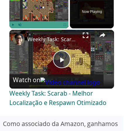
Now Playing
×
Play
Unmute
Fullscreen
Weekly Task: Scarab - Melhor Localização e Respawn Otimizado
P
Watch on
l
Weekly Task: Scarab - Melhor
a
Localização e Respawn Otimizado
y
Como associado da Amazon, ganhamos