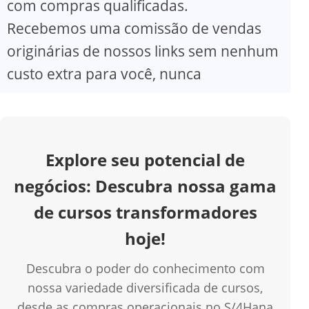
com compras qualificadas.
V
Recebemos uma comissão de vendas
originárias de nossos links sem nenhum
i
custo extra para você, nunca
d
e
Explore seu potencial de
o
negócios: Descubra nossa gama
de cursos transformadores
hoje!
Descubra o poder do conhecimento com
nossa variedade diversificada de cursos,
desde as compras operacionais no S/4Hana