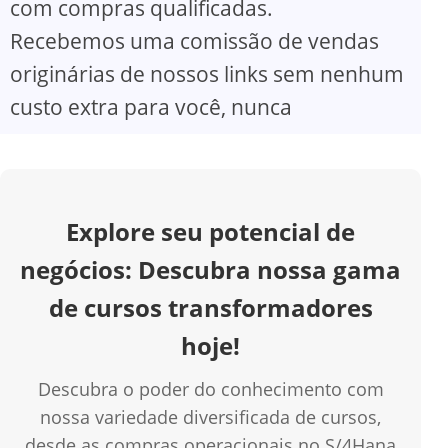
com compras qualificadas.
V
Recebemos uma comissão de vendas
originárias de nossos links sem nenhum
i
custo extra para você, nunca
d
e
Explore seu potencial de
o
negócios: Descubra nossa gama
de cursos transformadores
hoje!
Descubra o poder do conhecimento com
nossa variedade diversificada de cursos,
desde as compras operacionais no S/4Hana