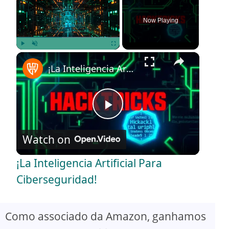
Now Playing
×
Play
Unmute
Fullscreen
¡La Inteligencia Artificial Para Ciberseguridad!
P
Watch on
l
¡La Inteligencia Artificial Para
a
Ciberseguridad!
y
Como associado da Amazon, ganhamos