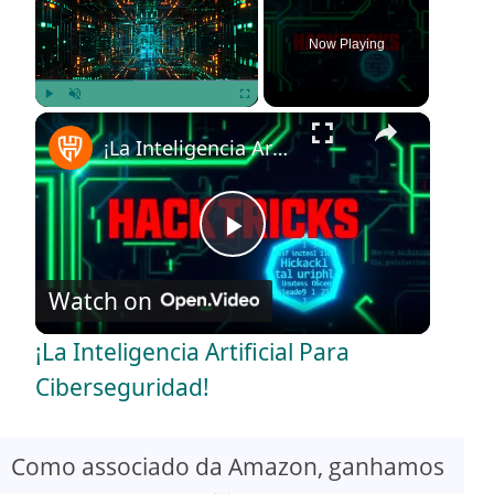
Now Playing
×
Play
Unmute
Fullscreen
¡La Inteligencia Artificial Para Ciberseguridad!
P
Watch on
l
¡La Inteligencia Artificial Para
a
Ciberseguridad!
y
Como associado da Amazon, ganhamos