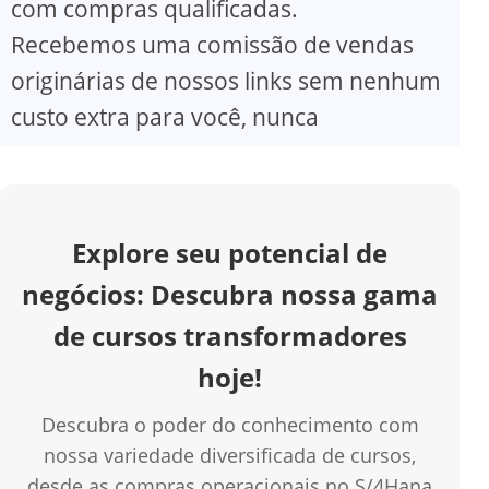
com compras qualificadas.
V
Recebemos uma comissão de vendas
originárias de nossos links sem nenhum
i
custo extra para você, nunca
d
e
Explore seu potencial de
o
negócios: Descubra nossa gama
de cursos transformadores
hoje!
Descubra o poder do conhecimento com
nossa variedade diversificada de cursos,
desde as compras operacionais no S/4Hana