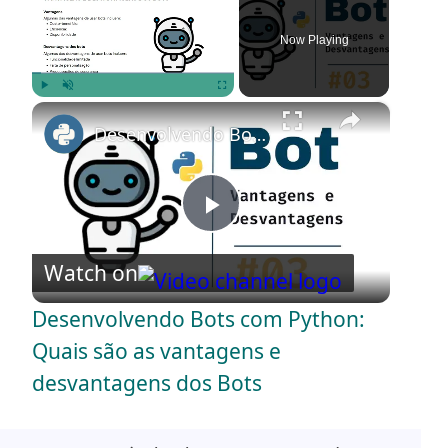
Now Playing
×
Play
Unmute
Fullscreen
Desenvolvendo Bots com Python: Quais são as vantagens e desvantagens dos Bots
P
Watch on
l
Desenvolvendo Bots com Python:
a
Quais são as vantagens e
desvantagens dos Bots
y