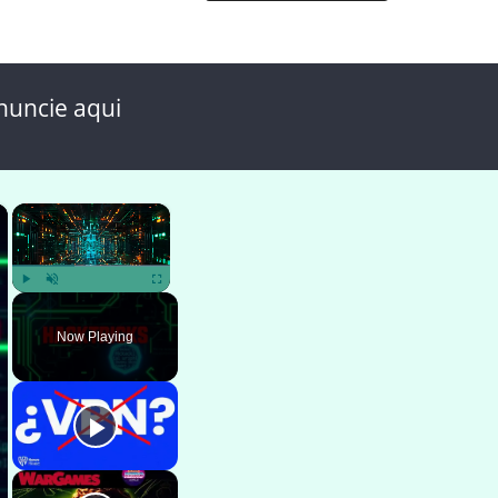
nuncie aqui
×
×
Play
Unmute
Fullscreen
Now Playing