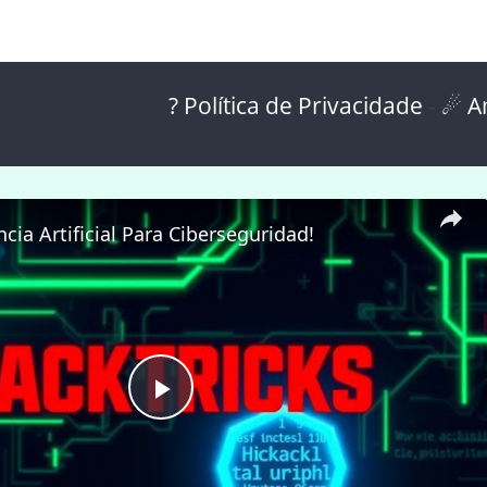
? Política de Privacidade
-
☄ A
ncia Artificial Para Ciberseguridad!
P
l