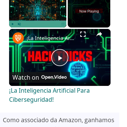
Now Playing
×
Play
Unmute
Fullscreen
¡La Inteligencia Artificial Para Ciberseguridad!
P
Watch on
l
¡La Inteligencia Artificial Para
a
Ciberseguridad!
y
Como associado da Amazon, ganhamos