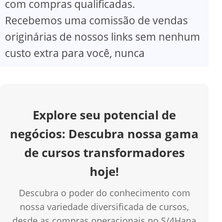
com compras qualificadas.
V
Recebemos uma comissão de vendas
originárias de nossos links sem nenhum
i
custo extra para você, nunca
d
e
Explore seu potencial de
o
negócios: Descubra nossa gama
de cursos transformadores
hoje!
Descubra o poder do conhecimento com
nossa variedade diversificada de cursos,
desde as compras operacionais no S/4Hana