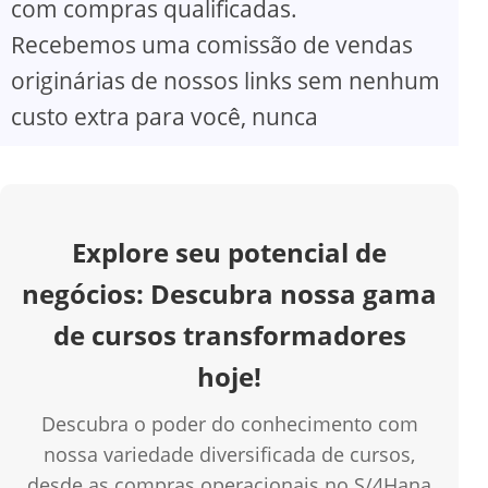
com compras qualificadas.
V
Recebemos uma comissão de vendas
originárias de nossos links sem nenhum
i
custo extra para você, nunca
d
e
Explore seu potencial de
o
negócios: Descubra nossa gama
de cursos transformadores
hoje!
Descubra o poder do conhecimento com
nossa variedade diversificada de cursos,
desde as compras operacionais no S/4Hana