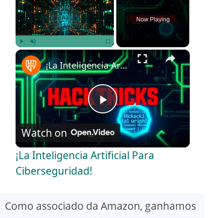
Now Playing
×
Play
Unmute
Fullscreen
¡La Inteligencia Artificial Para Ciberseguridad!
P
Watch on
l
¡La Inteligencia Artificial Para
a
Ciberseguridad!
y
Como associado da Amazon, ganhamos