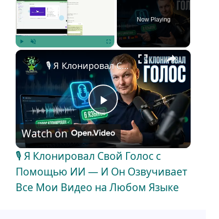
Now Playing
×
Play
Unmute
Fullscreen
🎙️ Я Клонировал Свой Голос с Помощью ИИ — И Он Озвучивает Все Мои Видео на Любом Языке
P
Watch on
l
🎙️ Я Клонировал Свой Голос с
a
Помощью ИИ — И Он Озвучивает
Все Мои Видео на Любом Языке
y