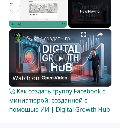
Now Playing
×
Play
Unmute
Fullscreen
🚀 Как создать группу Facebook с миниатюрой, созданной с помощью ИИ | Digital Growth Hub
P
Watch on
l
🚀 Как создать группу Facebook с
a
миниатюрой, созданной с
помощью ИИ | Digital Growth Hub
y