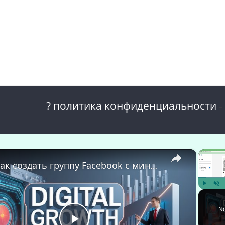
? политика конфиденциальности
-
×
🚀 Как создать группу Facebook с миниатюрой, созданной с помощью ИИ | Digital Growth Hub
Play
Unm
No