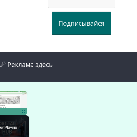
Подписывайся
☄ Реклама здесь
×
ute
Fullscreen
w Playing