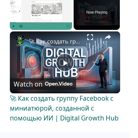
Now Playing
×
Play
Unmute
Fullscreen
🚀 Как создать группу Facebook с миниатюрой, созданной с помощью ИИ | Digital Growth Hub
P
Watch on
l
🚀 Как создать группу Facebook с
a
миниатюрой, созданной с
помощью ИИ | Digital Growth Hub
y