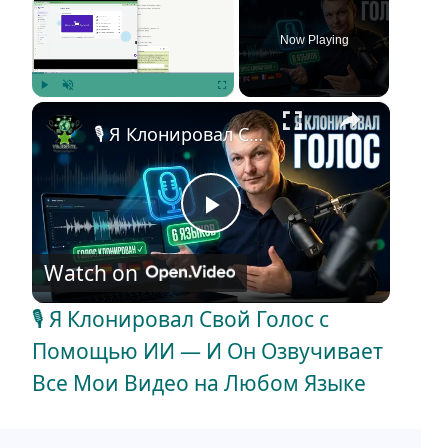
Now Playing
×
Play
Unmute
Fullscreen
🎙️ Я Клонировал Свой Голос с Помощью ИИ — И Он Озвучивает Все Мои Видео на Любом Языке
P
Watch on
l
🎙️ Я Клонировал Свой Голос с
a
Помощью ИИ — И Он Озвучивает
Все Мои Видео на Любом Языке
y