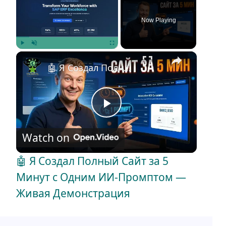
Now Playing
×
Play
Unmute
Fullscreen
🤖 Я Создал Полный Сайт за 5 Минут с Одним ИИ-Промптом — Живая Демонстрация
P
Watch on
l
🤖 Я Создал Полный Сайт за 5
a
Минут с Одним ИИ-Промптом —
Живая Демонстрация
y