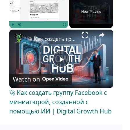
Now Playing
×
Play
Unmute
Fullscreen
🚀 Как создать группу Facebook с миниатюрой, созданной с помощью ИИ | Digital Growth Hub
P
Watch on
l
🚀 Как создать группу Facebook с
a
миниатюрой, созданной с
помощью ИИ | Digital Growth Hub
y