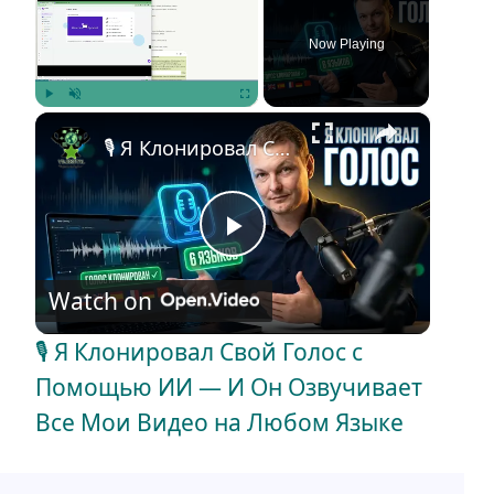
Now Playing
×
Play
Unmute
Fullscreen
🎙️ Я Клонировал Свой Голос с Помощью ИИ — И Он Озвучивает Все Мои Видео на Любом Языке
P
Watch on
l
🎙️ Я Клонировал Свой Голос с
a
Помощью ИИ — И Он Озвучивает
Все Мои Видео на Любом Языке
y