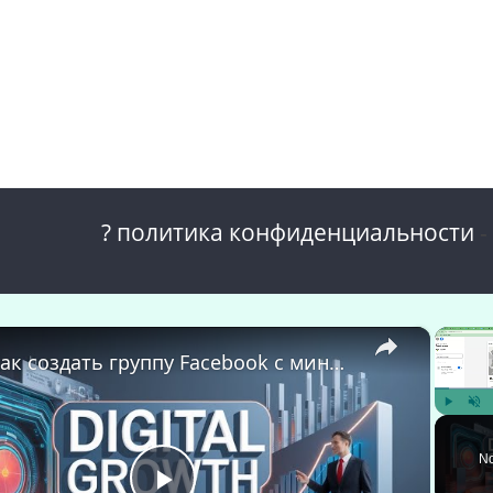
? политика конфиденциальности
-
×
🚀 Как создать группу Facebook с миниатюрой, созданной с помощью ИИ | Digital Growth Hub
Play
Unm
No