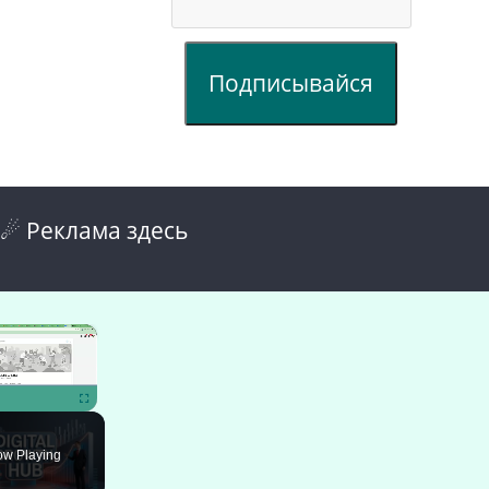
Подписывайся
☄ Реклама здесь
×
ute
Fullscreen
w Playing