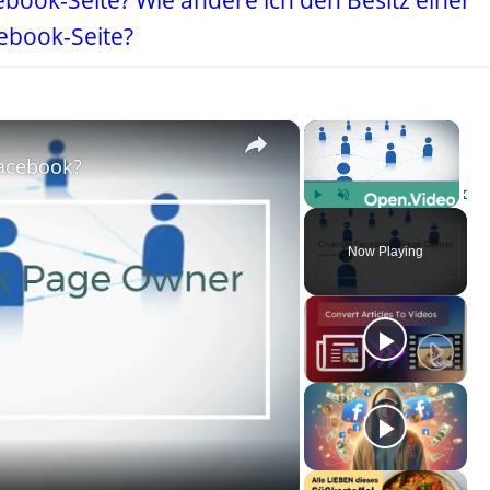
book-Seite? Wie ändere ich den Besitz einer
ebook-Seite?
×
×
acebook?
Play
Unmute
Fulls
Now Playing