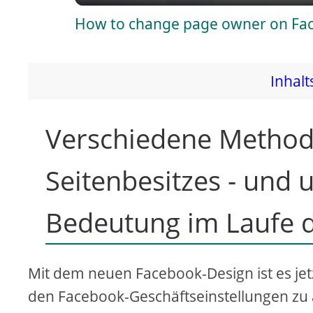
How to change page owner on Fa
y
V
Inhalt
i
Verschiedene Method
d
Seitenbesitzes - und 
e
Bedeutung im Laufe d
o
Mit dem neuen Facebook-Design ist es jet
den Facebook-Geschäftseinstellungen zu