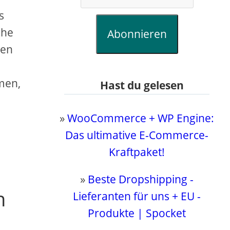
s
che
Abonnieren
men
men,
Hast du gelesen
»
WooCommerce + WP Engine:
Das ultimative E-Commerce-
Kraftpaket!
»
Beste Dropshipping -
n
Lieferanten für uns + EU -
Produkte | Spocket