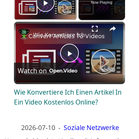
Now Playing
Play Video
×
Wie Konvertiere Ich Einen Artikel In Ein
P
Watch on
l
Wie Konvertiere Ich Einen Artikel In
a
Ein Video Kostenlos Online?
y
2026-07-10
-
Soziale Netzwerke
V