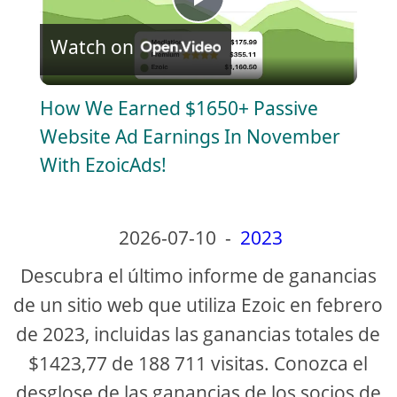
P
Watch on
l
How We Earned $1650+ Passive
a
Website Ad Earnings In November
With EzoicAds!
y
V
2026-07-10
-
2023
Descubra el último informe de ganancias
i
de un sitio web que utiliza Ezoic en febrero
de 2023, incluidas las ganancias totales de
d
$1423,77 de 188 711 visitas. Conozca el
e
desglose de las ganancias de los socios de