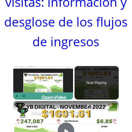
visitas: información y
desglose de los flujos
de ingresos
×
Now Playing
×
Play
Unmute
Fullscreen
How We Earned $1650+ Passive Website