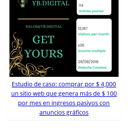
Estudio de caso: comprar por $ 4,000
un sitio web que genera más de $ 100
por mes en ingresos pasivos con
anuncios gráficos