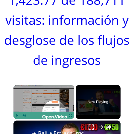
visitas: información y
desglose de los flujos
de ingresos
×
Now Playing
×
Play
Unmute
Fullscreen
✈️ Bali a Estrasburgo por 750 € en vez 