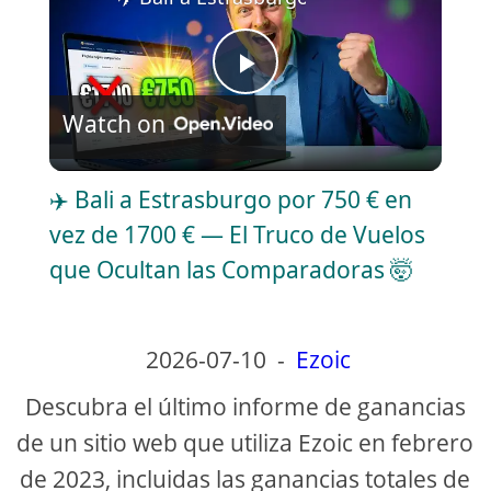
P
Watch on
l
✈️ Bali a Estrasburgo por 750 € en
a
vez de 1700 € — El Truco de Vuelos
que Ocultan las Comparadoras 🤯
y
V
2026-07-10
-
Ezoic
Descubra el último informe de ganancias
i
de un sitio web que utiliza Ezoic en febrero
de 2023, incluidas las ganancias totales de
d