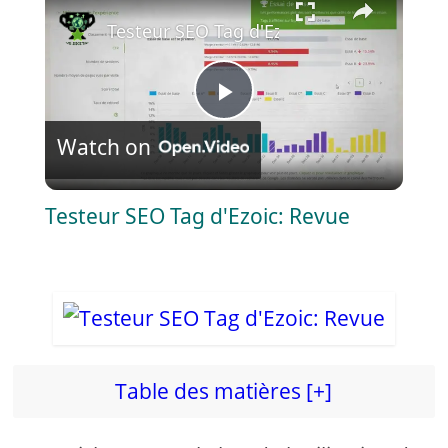
Testeur SEO Tag d'Ezoic: Revue
P
Watch on
l
Testeur SEO Tag d'Ezoic: Revue
a
y
V
Table des matières [+]
i