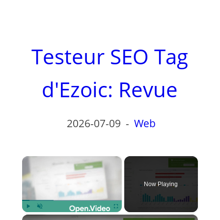
Testeur SEO Tag
d'Ezoic: Revue
2026-07-09
-
Web
×
Now Playing
×
Play
Unmute
Fullscreen