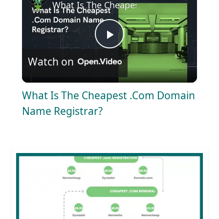
What Is The Cheapest .Com Domain Nam
P
Watch on
l
What Is The Cheapest .Com Domain
a
Name Registrar?
y
V
i