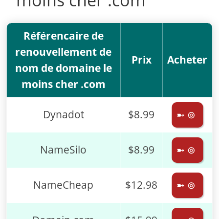
Référencaire de
renouvellement de
Prix
Acheter
nom de domaine le
moins cher .com
Dynadot
$8.99
➼ ⊚
NameSilo
$8.99
➼ ⊚
NameCheap
$12.98
➼ ⊚