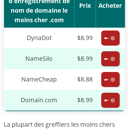
d'enregistrement de
Prix
Acheter
nom de domaine le
moins cher .com
DynaDot
$8.99
➼ ⊚
NameSilo
$8.99
➼ ⊚
NameCheap
$8.88
➼ ⊚
Domain.com
$8.99
➼ ⊚
La plupart des greffiers les moins chers