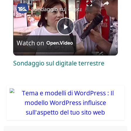
Sondaggio sul digitale terrestre
P
Watch on
l
Sondaggio sul digitale terrestre
a
y
V
i