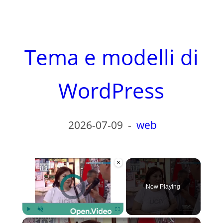
Tema e modelli di
WordPress
2026-07-09
-
web
×
Video Player is loading.
Now Playing
×
Play
Unmute
Fullscreen