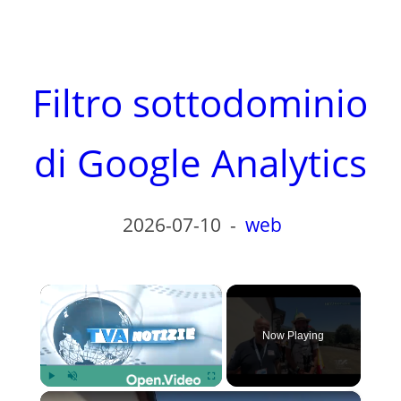
Filtro sottodominio
di Google Analytics
2026-07-10
-
web
×
Now Playing
×
Play
Unmute
Fullscreen