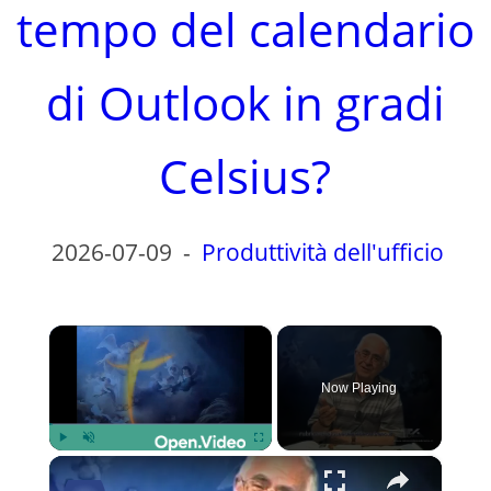
tempo del calendario
di Outlook in gradi
Celsius?
2026-07-09
-
Produttività dell'ufficio
×
Now Playing
×
Play
Unmute
Fullscreen