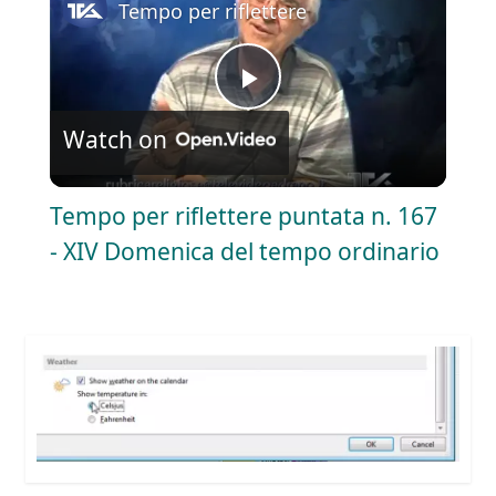
Tempo per riflettere puntata n. 167 - X
P
Watch on
l
Tempo per riflettere puntata n. 167
a
- XIV Domenica del tempo ordinario
y
V
i