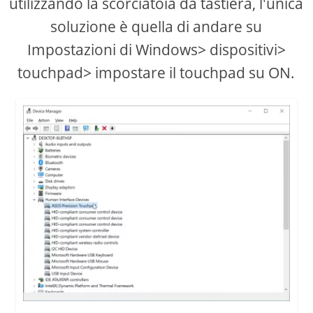
utilizzando la scorciatoia da tastiera, l'unica
soluzione è quella di andare su
d
Impostazioni di Windows> dispositivi>
e
touchpad> impostare il touchpad su ON.
o