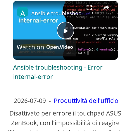
×
Play
Unmute
Fullscreen
Ansible troubleshooting - Error internal
P
Watch on
l
Ansible troubleshooting - Error
a
internal-error
y
2026-07-09
-
Produttività dell'ufficio
V
Disattivato per errore il touchpad ASUS
ZenBook, con l'impossibilità di reagire
i