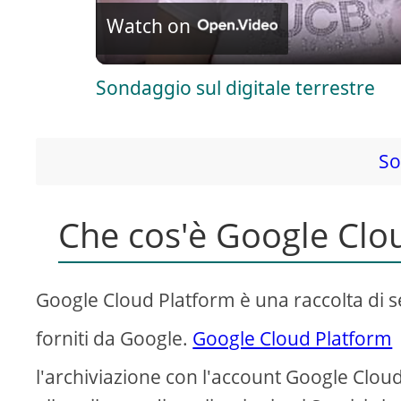
Watch on
a
Sondaggio sul digitale terrestre
y
V
So
i
Che cos'è Google Clo
d
Google Cloud Platform è una raccolta di s
e
forniti da Google.
Google Cloud Platform
o
l'archiviazione con l'account Google Cloud