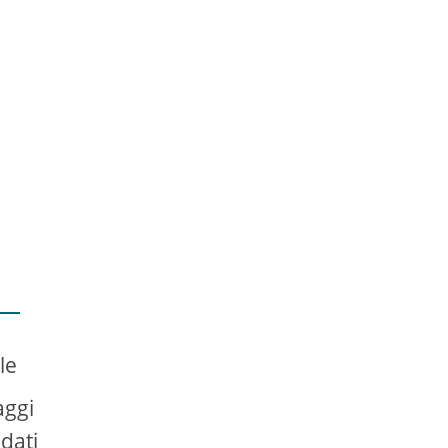
le
aggi
 dati