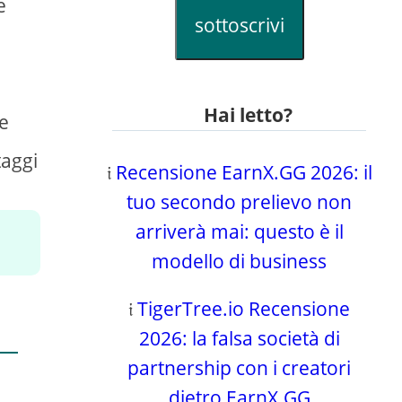
e
sottoscrivi
e
Hai letto?
te
taggi
𝔦
Recensione EarnX.GG 2026: il
tuo secondo prelievo non
arriverà mai: questo è il
modello di business
𝔦
TigerTree.io Recensione
2026: la falsa società di
partnership con i creatori
dietro EarnX.GG