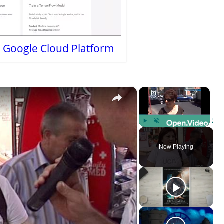
a Google Cloud Platform
×
×
Play
Unmute
Fulls
Now Playing