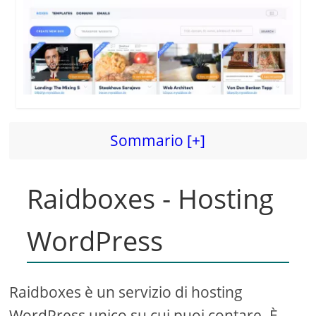
d
e
o
Sommario [+]
Raidboxes - Hosting
WordPress
Raidboxes è un servizio di hosting
WordPress unico su cui puoi contare. È