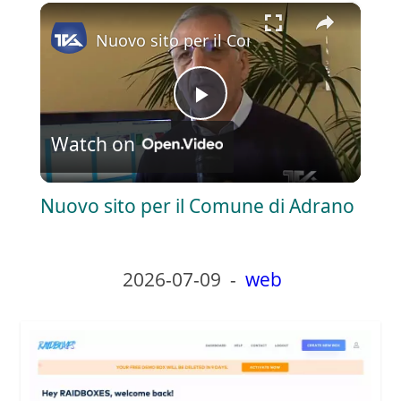
×
Play
Unmute
Fullscreen
Nuovo sito per il Comune di Adrano
P
Watch on
l
Nuovo sito per il Comune di Adrano
a
y
2026-07-09
-
web
V
i