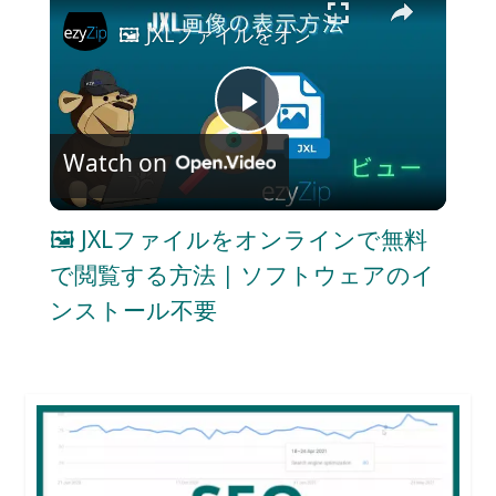
🖼️ JXLファイルをオンラインで無料で
P
Watch on
l
🖼️ JXLファイルをオンラインで無料
a
で閲覧する方法 | ソフトウェアのイ
ンストール不要
y
V
i