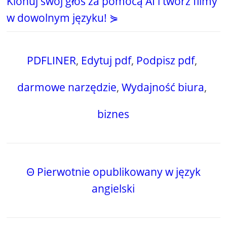
Klonuj swój głos za pomocą AI i twórz filmy
w dowolnym języku! ⋟
PDFLINER
,
Edytuj pdf
,
Podpisz pdf
,
darmowe narzędzie
,
Wydajność biura
,
biznes
Θ Pierwotnie opublikowany w język
angielski