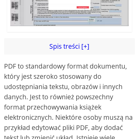
d
e
o
Spis treści [+]
PDF to standardowy format dokumentu,
który jest szeroko stosowany do
udostępniania tekstu, obrazów i innych
danych. Jest to również powszechny
format przechowywania książek
elektronicznych. Niektóre osoby muszą na
przykład edytować pliki PDF, aby dodać
tekst lub zmienić układ. Istnieje wiele