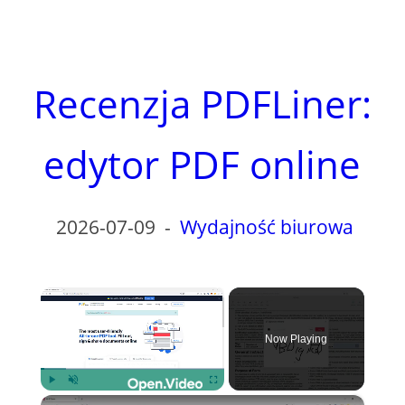
Recenzja PDFLiner:
edytor PDF online
2026-07-09
-
Wydajność biurowa
×
Now Playing
×
Play
Unmute
Fullscreen