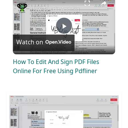
How To Edit And Sign PDF Files Online F
P
Watch on
l
How To Edit And Sign PDF Files
a
Online For Free Using Pdfliner
y
V
i