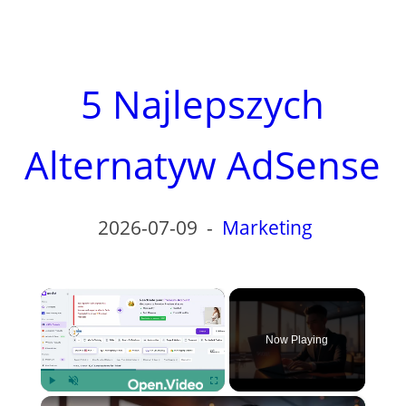
5 Najlepszych
Alternatyw AdSense
2026-07-09
-
Marketing
×
Now Playing
×
Play
Unmute
Fullscreen