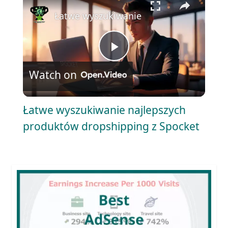
Łatwe wyszukiwanie najlepszych produk
P
Watch on
l
Łatwe wyszukiwanie najlepszych
a
produktów dropshipping z Spocket
y
V
i