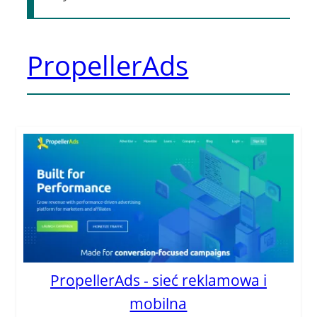
PropellerAds
PropellerAds - sieć reklamowa i
mobilna