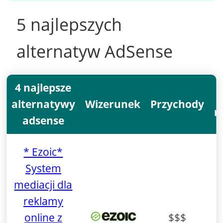
5 najlepszych
alternatyw AdSense
4 najlepsze
alternatywy
Wizerunek
Przychody
r
adsense
* Ezoic*
System
mediacji dla
reklamy
online z
$$$