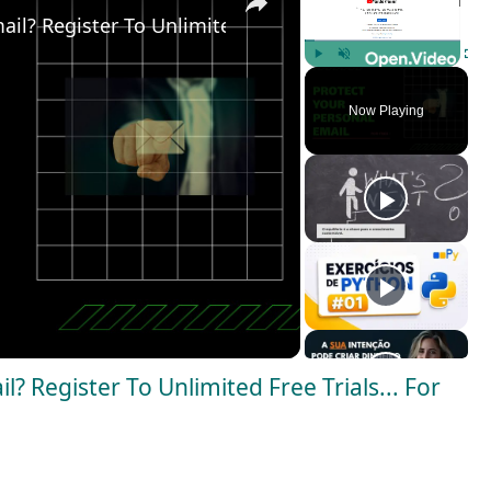
l? Register To Unlimited Free Trials... For Free!
Play
Unmute
Fulls
Now Playing
? Register To Unlimited Free Trials... For