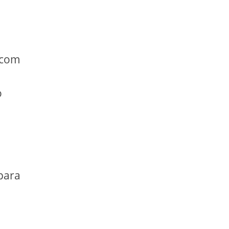
r com
o
 para