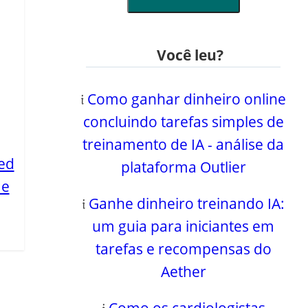
Você leu?
𝔦
Como ganhar dinheiro online
concluindo tarefas simples de
treinamento de IA - análise da
ked
plataforma Outlier
me
𝔦
Ganhe dinheiro treinando IA:
um guia para iniciantes em
tarefas e recompensas do
Aether
𝔦
Como os cardiologistas