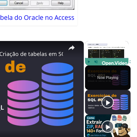
bela do Oracle no Access
×
×
 Criação de tabelas em SQL
Play
Unmute
Fulls
Now Playing