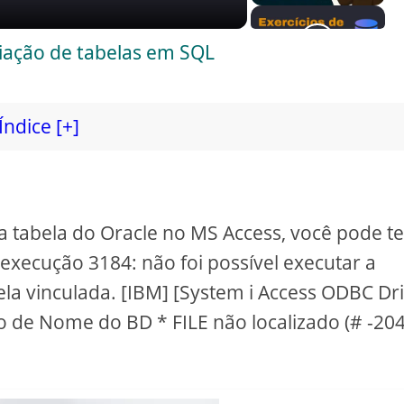
riação de tabelas em SQL
Índice [+]
 tabela do Oracle no MS Access, você pode te
xecução 3184: não foi possível executar a
bela vinculada. [IBM] [System i Access ODBC Dr
o de Nome do BD * FILE não localizado (# -204