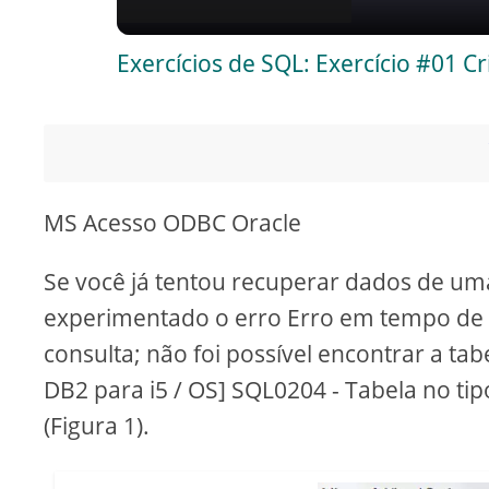
a
Exercícios de SQL: Exercício #01 C
y
V
i
MS Acesso ODBC Oracle
d
Se você já tentou recuperar dados de uma
experimentado o erro Erro em tempo de e
e
consulta; não foi possível encontrar a ta
DB2 para i5 / OS] SQL0204 - Tabela no tip
o
(Figura 1).