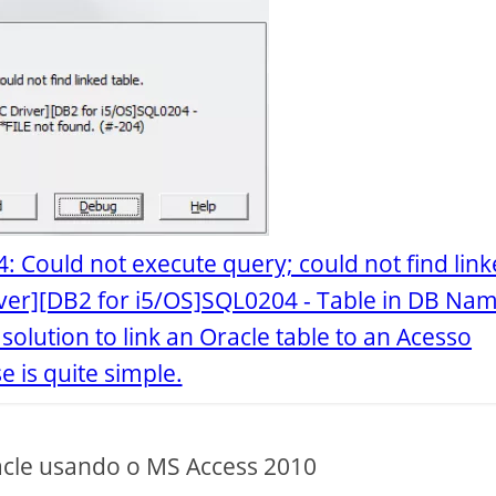
4: Could not execute query; could not find lin
iver][DB2 for i5/OS]SQL0204 - Table in DB Na
solution to link an Oracle table to an Acesso
 is quite simple.
cle usando o MS Access 2010