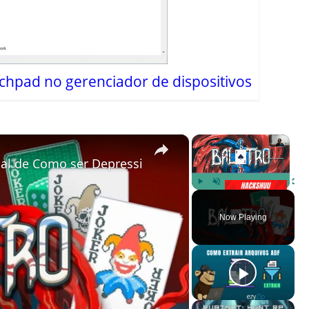
chpad no gerenciador de dispositivos
×
×
ial de Como ser Depressivo
Play
Unmute
Fulls
Now Playing