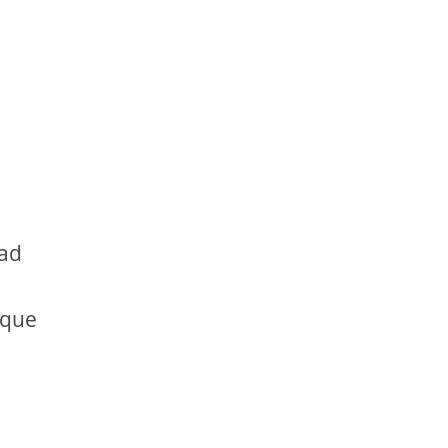
pad
 que