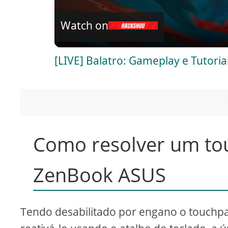
l
Watch on
a
[LIVE] Balatro: Gameplay e Tutori
y
V
i
Como resolver um to
d
ZenBook ASUS
e
Tendo desabilitado por engano o touchp
o