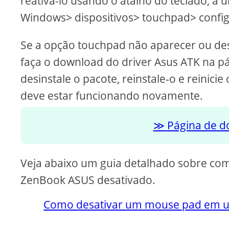
reativá-lo usando o atalho do teclado, a ú
Windows> dispositivos> touchpad> confi
Se a opção touchpad não aparecer ou des
faça o download do driver Asus ATK na pá
desinstale o pacote, reinstale-o e reinic
deve estar funcionando novamente.
Página de d
Veja abaixo um guia detalhado sobre co
ZenBook ASUS desativado.
Como desativar um mouse pad em u