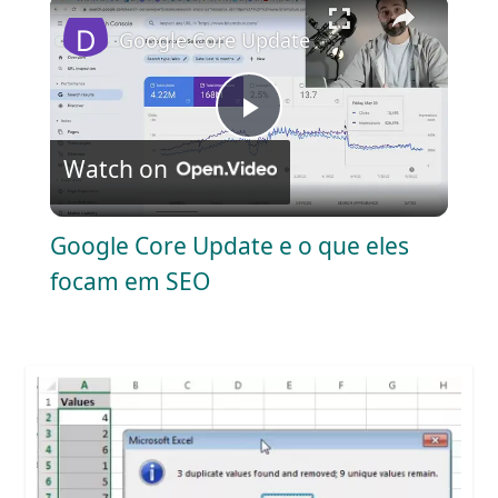
×
Google Core Update e o que eles foca
P
Watch on
l
Google Core Update e o que eles
a
focam em SEO
y
V
i