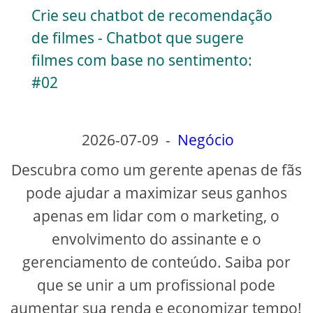
Crie seu chatbot de recomendação
a
de filmes - Chatbot que sugere
filmes com base no sentimento:
y
#02
V
2026-07-09
-
Negócio
i
Descubra como um gerente apenas de fãs
pode ajudar a maximizar seus ganhos
d
apenas em lidar com o marketing, o
e
envolvimento do assinante e o
gerenciamento de conteúdo. Saiba por
o
que se unir a um profissional pode
aumentar sua renda e economizar tempo!