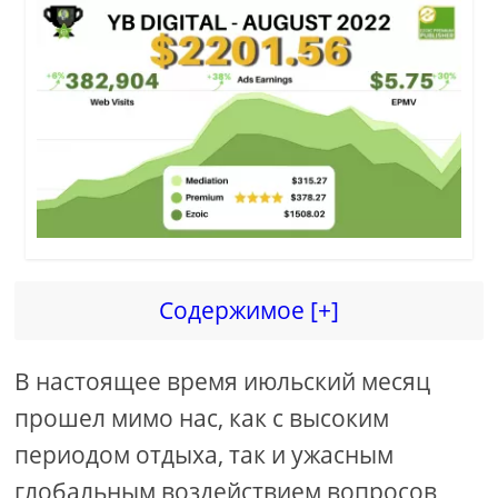
i
d
e
o
Содержимое [+]
В настоящее время июльский месяц
прошел мимо нас, как с высоким
периодом отдыха, так и ужасным
глобальным воздействием вопросов