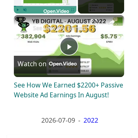
×
Play
Unmute
Fullscreen
See How We Earned $2200+ Passive Webs
P
Watch on
l
See How We Earned $2200+ Passive
a
Website Ad Earnings In August!
y
2026-07-09
-
2022
V