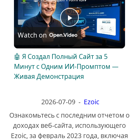
P
Watch on
l
🤖 Я Создал Полный Сайт за 5
a
Минут с Одним ИИ-Промптом —
Живая Демонстрация
y
V
2026-07-09
-
Ezoic
Ознакомьтесь с последним отчетом о
i
доходах веб-сайта, использующего
Ezoic, за февраль 2023 года, включая
d