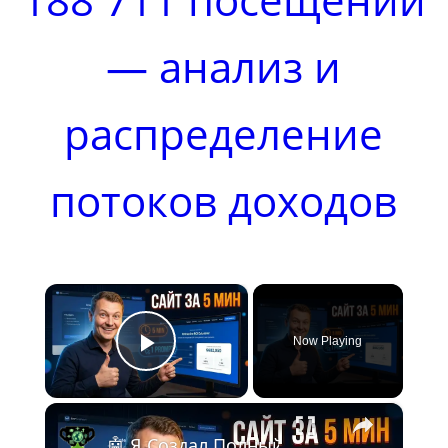
— анализ и
распределение
потоков доходов
×
Now Playing
Play Video
×
🤖 Я Создал Полный Сайт за 5 Мину