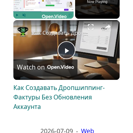
Now Playing
×
Play
Unmute
Fullscreen
Как Создавать Дропшиппинг-Фактуры
P
Watch on
l
Как Создавать Дропшиппинг-
a
Фактуры Без Обновления
Аккаунта
y
V
2026-07-09
-
Web