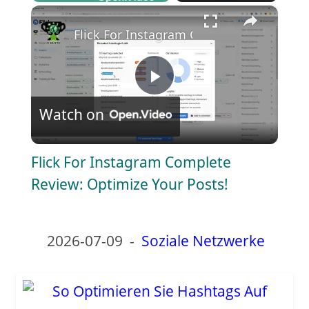
×
Play
Unmute
Fullscreen
Flick For Instagram Complete Review: O
P
Watch on
l
Flick For Instagram Complete
a
Review: Optimize Your Posts!
y
2026-07-09
-
Soziale Netzwerke
V
i