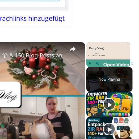
rachlinks hinzugefügt
×
×
t 📦 & 150 Blog-Posts an einem Wochenende 🤯 | Dai
Play
Unmute
Fulls
Now Playing