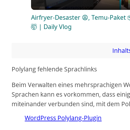
a
Airfryer-Desaster 😩, Temu-Paket
y
🤯 | Daily Vlog
V
Inhalt
i
Polylang fehlende Sprachlinks
d
Beim Verwalten eines mehrsprachigen W
e
Sprachen kann es vorkommen, dass einige
miteinander verbunden sind, mit dem Pol
o
WordPress Polylang-Plugin