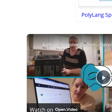
PolyLang Sp
Airfryer-Desaster 😩, Temu-Pake
P
l
Watch on