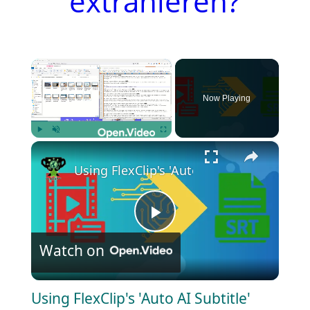
extrahieren?
×
Now Playing
×
Play
Unmute
Fullscreen
Using FlexClip's 'Auto AI Subtitle' Tool: 
P
Watch on
l
Using FlexClip's 'Auto AI Subtitle'