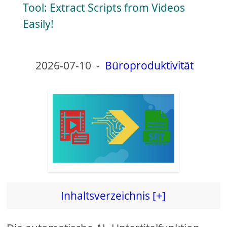
a
Tool: Extract Scripts from Videos
Easily!
y
V
2026-07-10
-
Büroproduktivität
i
d
e
o
Inhaltsverzeichnis [+]