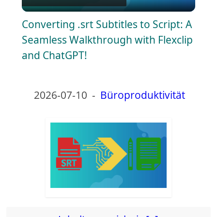
l
Converting .srt Subtitles to Script: A
a
Seamless Walkthrough with Flexclip
and ChatGPT!
y
V
2026-07-10
-
Büroproduktivität
i
d
e
o