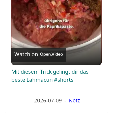
l
a
y
V
Watch on
i
Mit diesem Trick gelingt dir das
beste Lahmacun #shorts
d
e
2026-07-09
-
Netz