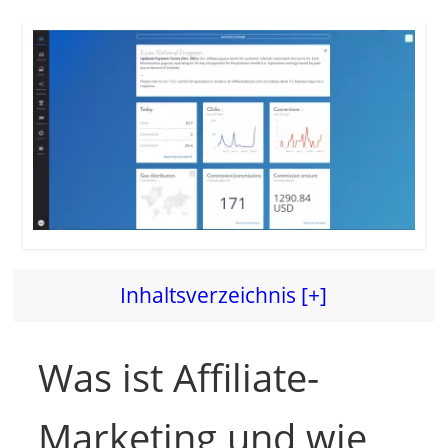
d
e
o
Inhaltsverzeichnis [+]
Was ist Affiliate-
Marketing und wie