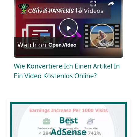
Wie Konvertiere Ich Einen Artikel In Ein
P
Watch on
l
Wie Konvertiere Ich Einen Artikel In
a
Ein Video Kostenlos Online?
y
V
i