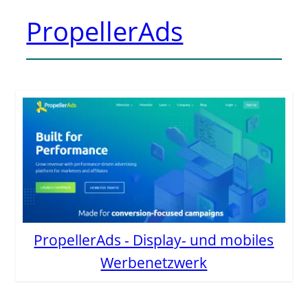
PropellerAds
PropellerAds - Display- und mobiles
Werbenetzwerk