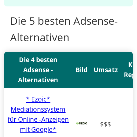
Die 5 besten Adsense-
Alternativen
Die 4 besten
Ko
Adsense -
Bild
Umsatz
Reg
Alternativen
* Ezoic*
Mediationssystem
für Online -Anzeigen
$$$
mit Google*